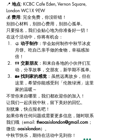
📍 
地点
: KCBC Cafe Eden, Vernon Square, 
London WC1X 9EW 
💰 
费用
: 完全免费，你没听错！ 
别担心材料，别担心费用，别担心孤单。
只要报名，我们会贴心地为你准备好一切！
在这个活动中，你将有机会：
🥮 
动手制作
：学会如何制作中秋节冰皮
月饼。吃自己亲手做的食物，幸福感加
倍！
👫 
交新朋友
：和来自各地的小伙伴们互
动，分享故事，交朋友，新学期不孤单。
🏡 
找到家的感觉
：虽然远离故乡，但在
这里，希望你能感受到「伦敦绿洲」这里
家的温暖～
不管你来自哪里，我们都欢迎你的加入！
让我们一起庆祝中秋，留下美好的回忆。
别犹豫，快点报名吧！
如果你有任何问题或需要更多信息，随时联系
我们哦（email: 
theoasislondon@gmail.com
；
微信: 
oasislondon
）。
中秋节快乐，期待在活动中见到你！