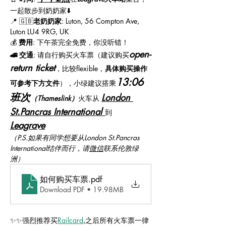
一起散步到奶奶家⬇️
📍 🇬🇧
老奶奶家
: Luton, 56 Compton Ave, 
Luton LU4 9RG, UK
💰 
费用
: 下午茶完全免费，你没听错！ 
open-
🚄 交通
: 请自行购买火车票（建议购买
return ticket
，比较flexible，
具体购买操作
13:06
可参考下方文件
），小绿建议搭乘
班次
London 
（Thameslink）
火车从 
St.Pancras International
到
Leagrave
（P.S.如果有同学想要从London St.Pancras 
International结伴而行，请
微信
联系伦敦绿
洲）
如何购买车票
.pdf
Download PDF • 19.98MB
✨✨强烈推荐买
Railcard
,
之后所有火车票一律