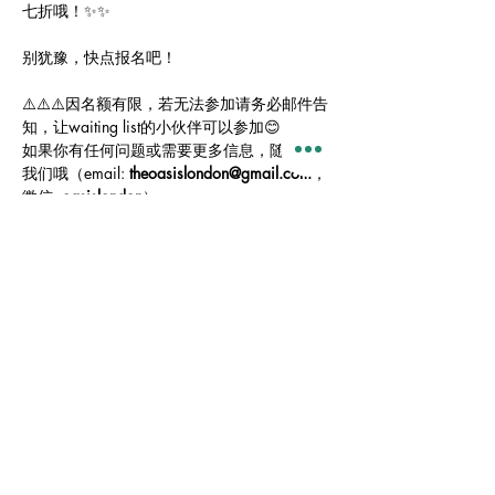
七折哦！✨✨
别犹豫，快点报名吧！
⚠️⚠️⚠️因名额有限，若无法参加请务必邮件告
知，让waiting list的小伙伴可以参加😊
如果你有任何问题或需要更多信息，随时联系
我们哦（email: 
theoasislondon@gmail.com
；
微信: 
oasislondon
）。
Oasis London 伦敦绿洲学生之家教
会｜留学的你在伦敦的家
A welcoming, transformational, and
missional community
​听到福音｜经历福音｜分享福音