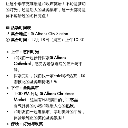
让这个季节充满暖意和欢声笑语！不论是梦幻
的灯光，还是迷人的圣诞集市，这一天都将是
你不容错过的冬日亮点！
📅 活动时间表
📍 
集合地点
：St Albans City Station
🕥 
集合时间
：12月18日（周三）上午10:30
🔹 
上午：悠闲时光
和我们一起步行探索
St Albans 
Cathedral
，感受古老修道院的庄严与平
静。
探索完后，我们找一家cafe喝杯热茶，聊
聊彼此的圣诞期待吧！☕
🔹 
下午：圣诞集市
1:00 PM
 到达 
St Albans Christmas 
Market
！这里有琳琅满目的
手工艺品
、
香气扑鼻的
小吃
和温暖人心的
热饮
。
和朋友们一起逛集市、享用美味的午餐，
体验最纯正的英伦圣诞氛围！
🔹 
傍晚：灯光与欢笑