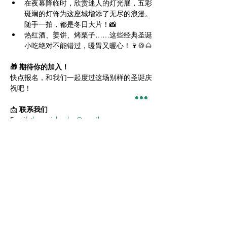
在夜幕降临时，欣赏迷人的灯光展，五彩
斑斓的灯饰为这座城增添了无尽的浪漫。
随手一拍，都是冬日大片！📸
热红酒、姜饼、烤栗子……这些经典圣诞
小吃绝对不能错过，暖胃又暖心！🍷🍪🌰
🎁 期待你的加入！
快点报名，和我们一起度过这场别样的圣诞庆
祝吧！
📩 
联系我们
Email: 
theoasislondon@gmail.com
微信: oasislondon
Oasis London 伦敦绿洲学生之家教