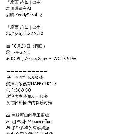
「摩西 起点｜出生」
本周讲道主题
启航 Ready? Go! 之
「摩西 起点｜出生」
出埃及记 1:22-2:10
📅 10月20日（周日）
🕒 下午3-5点
⛪️ KCBC, Vernon Square, WC1X 9EW
——————————
 🌟 HAPPY HOUR 🌟
崇拜前依然有HAPPY HOUR
🕒 1:30-3:00
欢迎大家带朋友一起来
度过轻松愉快的欢乐时光
🍰 美味可口的手工蛋糕
☕️ 无限续杯的tea&coffee
🎮 多种多样的有趣桌游
👬 结交同在留学的小伙伴