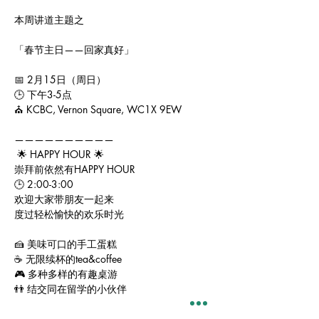
本周讲道主题之
「春节主日——回家真好」
📅 2月15日（周日）
🕒 下午3-5点
⛪️ KCBC, Vernon Square, WC1X 9EW
——————————
 🌟 HAPPY HOUR 🌟
崇拜前依然有HAPPY HOUR
🕒 2:00-3:00
欢迎大家带朋友一起来
度过轻松愉快的欢乐时光
🍰 美味可口的手工蛋糕
☕️ 无限续杯的tea&coffee
🎮 多种多样的有趣桌游
👬 结交同在留学的小伙伴