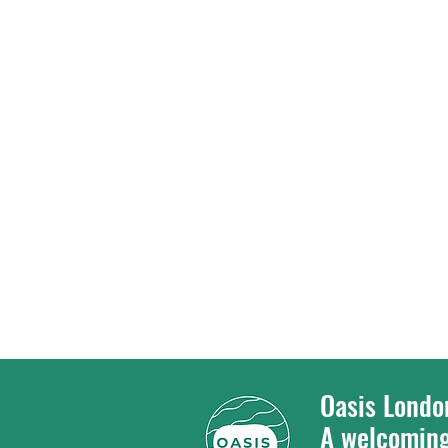
Oasis 
A welcoming