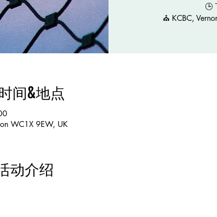
🕒
⛪️ KCBC, Vern
ion 时间&地点
00
ndon WC1X 9EW, UK
ent 活动介绍