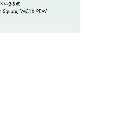
 下午3-5点
on Square, WC1X 9EW