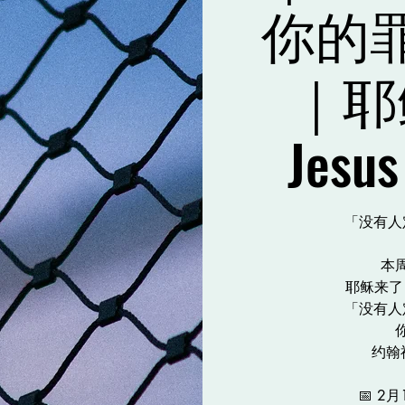
你的
｜耶
Jesus
「没有人
本
耶稣来了 Je
「没有人
约翰福
📅 2