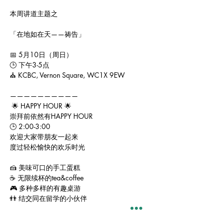
本周讲道主题之
「在地如在天——祷告」
📅 5月10日（周日）
🕒 下午3-5点
⛪️ KCBC, Vernon Square, WC1X 9EW
——————————
 🌟 HAPPY HOUR 🌟
崇拜前依然有HAPPY HOUR
🕒 2:00-3:00
欢迎大家带朋友一起来
度过轻松愉快的欢乐时光
🍰 美味可口的手工蛋糕
☕️ 无限续杯的tea&coffee
🎮 多种多样的有趣桌游
👬 结交同在留学的小伙伴